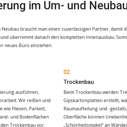
erung im Um- und Neuba
 Neubau braucht man einen zuverlässigen Partner, damit di
t und übernimmt danach den kompletten Innenausbau. Somit
hr neues Büro einziehen.
02.
Trockenbau
nierung ausführen,
Beim Trockenbau werden Tr
orarbeit. Wir reißen und
Gipskartonplatten erstellt, wa
wie Fliesen, Parkett,
Raumaufteilung und -gestaltu
Wand- und Bodenflächen
Oberfläche können Unebenheit
r den Trockenbau vor.
„Schönheitsmakel“ an Wände