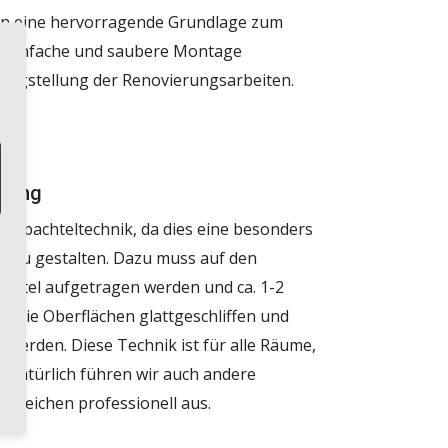
ton eine hervorragende Grundlage zum
ie einfache und saubere Montage
ertigstellung der Renovierungsarbeiten.
ltung
attspachteltechnik, da dies eine besonders
en zu gestalten. Dazu muss auf den
chtel aufgetragen werden und ca. 1-2
 die Oberflächen glattgeschliffen und
n werden. Diese Technik ist für alle Räume,
 Natürlich führen wir auch andere
Streichen professionell aus.