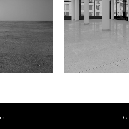
en.
Co