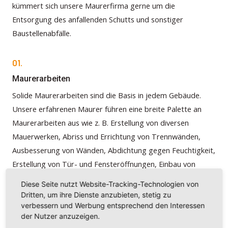
kümmert sich unsere Maurerfirma gerne um die
Entsorgung des anfallenden Schutts und sonstiger
Baustellenabfälle.
01.
Maurerarbeiten
Solide Maurerarbeiten sind die Basis in jedem Gebäude.
Unsere erfahrenen Maurer führen eine breite Palette an
Maurerarbeiten aus wie z. B. Erstellung von diversen
Mauerwerken, Abriss und Errichtung von Trennwänden,
Ausbesserung von Wänden, Abdichtung gegen Feuchtigkeit,
Erstellung von Tür- und Fensteröffnungen, Einbau von
Fensterbänken u. v. m. Seit Jahren arbeiten wir mit
Diese Seite nutzt Website-Tracking-Technologien von
bewährten Maurermeistern aus Polen zusammen, die als
Dritten, um ihre Dienste anzubieten, stetig zu
Subunternehmer sehr flexibel sind und ihre
verbessern und Werbung entsprechend den Interessen
der Nutzer anzuzeigen.
Handwerkskunst bundesweit ausführen.