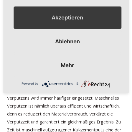
02.
Putzarbeiten
Akzeptieren
Unsere erfahrenen Verputzer sorgen für perfekte Glätte an
Wänden und Decken. Dabei achten wir im ersten Schritt auf
Ablehnen
die fachgerechte Vorbereitung des Untergrunds, der
staubfrei, trocken und gleichmäßig sein muss. Bei einer
(Altbau-)Sanierung wird natürlich zunächst der alte Putz
Mehr
und sonstiger Wandbelag entfernt. Nur so ist eine optimale
Haftung des Putzes gewährleistet. Fachkundig führen wir
sowohl den Hand- als auch Maschinenputz aus. Die
Powered by
&
innovative und effiziente Methode des maschinellen
Verputzens wird immer häufiger eingesetzt. Maschinelles
Verputzen ist nämlich überaus effizient und wirtschaftlich,
denn es reduziert den Materialverbrauch, verkürzt die
Verputzzeit und garantiert ein gleichmäßiges Ergebnis. Zu
Zeit ist maschinell aufgetragener Kalkzementputz eine der