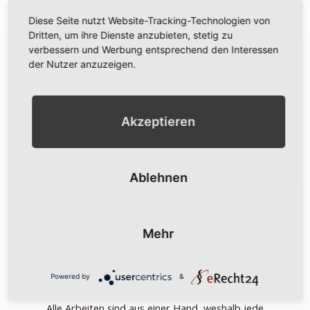
Diese Seite nutzt Website-Tracking-Technologien von
Zuverlässigkeit
Dritten, um ihre Dienste anzubieten, stetig zu
verbessern und Werbung entsprechend den Interessen
Gesagt, getan! Auf unser Team ist immer Verlass.
der Nutzer anzuzeigen.
Vom ersten bis zum letzten Schritt stehen wir
helfend und beratend an Ihrer Seite.
Akzeptieren
Engagement
Ablehnen
Jedes Projekt betrachten wir wie unser eigenes.
Deshalb setzen wir nicht nur unser Fachwissen,
sondern auch Herz und Leidenschaft ein.
Mehr
Powered by
&
Pünktlichkeit
Alle Arbeiten sind aus einer Hand, weshalb jede